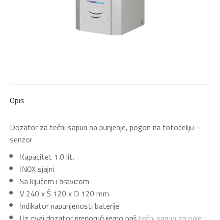
Opis
Dozator za tečni sapun na punjenje, pogon na fotoćeliju –
senzor
Kapacitet 1.0 lit.
INOX sjajni
Sa ključem i bravicom
V 240 x Š 120 x D 120 mm
Indikator napunjenosti baterije
Uz ovaj dozator preporučujemo naš
tečni sapun za ruke